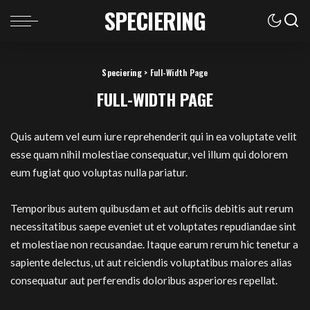
SPECIERING
Speciering
>
Full-Width Page
FULL-WIDTH PAGE
Quis autem vel eum iure reprehenderit qui in ea voluptate velit
esse quam nihil molestiae consequatur, vel illum qui dolorem
eum fugiat quo voluptas nulla pariatur.
Temporibus autem quibusdam et aut officiis debitis aut rerum
necessitatibus saepe eveniet ut et voluptates repudiandae sint
et molestiae non recusandae. Itaque earum rerum hic tenetur a
sapiente delectus, ut aut reiciendis voluptatibus maiores alias
consequatur aut perferendis doloribus asperiores repellat.