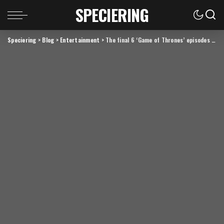
SPECIERING
Speciering
>
Blog
>
Entertainment
>
The final 6 ‘Game of Thrones’ episodes might feel like a full season