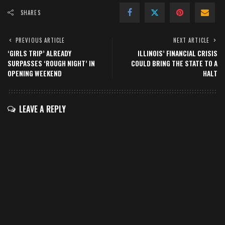
SHARES
PREVIOUS ARTICLE
NEXT ARTICLE
‘GIRLS TRIP’ ALREADY
ILLINOIS’ FINANCIAL CRISIS
SURPASSES ‘ROUGH NIGHT’ IN
COULD BRING THE STATE TO A
OPENING WEEKEND
HALT
LEAVE A REPLY
Your email address will not be published.
Required fields are marked
*