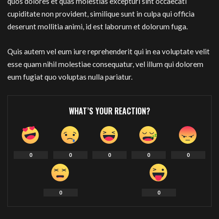
quos dolores et quas molestias excepturi sint occaecati
cupiditate non provident, similique sunt in culpa qui officia
deserunt mollitia animi, id est laborum et dolorum fuga.
Quis autem vel eum iure reprehenderit qui in ea voluptate velit
esse quam nihil molestiae consequatur, vel illum qui dolorem
eum fugiat quo voluptas nulla pariatur.
WHAT’S YOUR REACTION?
0
0
0
0
0
0
0