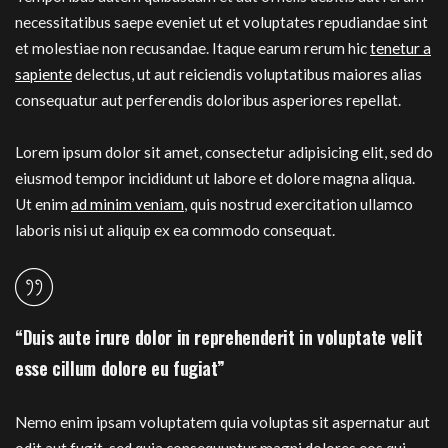
necessitatibus saepe eveniet ut et voluptates repudiandae sint
et molestiae non recusandae. Itaque earum rerum hic
tenetur a
sapiente
delectus, ut aut reiciendis voluptatibus maiores alias
consequatur aut perferendis doloribus asperiores repellat.
Lorem ipsum dolor sit amet, consectetur adipisicing elit, sed do
eiusmod tempor incididunt ut labore et dolore magna aliqua.
Ut enim
ad minim veniam
, quis nostrud exercitation ullamco
laboris nisi ut aliquip ex ea commodo consequat.
“Duis aute irure dolor in reprehenderit in voluptate velit
esse cillum dolore eu fugiat”
Nemo enim ipsam voluptatem quia voluptas sit aspernatur aut
odit aut fugit, sed quia consequuntur magni dolores eos qui