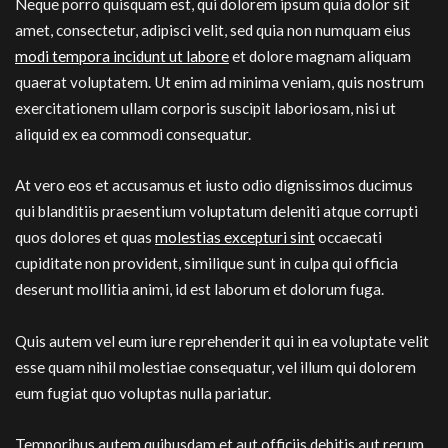
Neque porro quisquam est, qui dolorem ipsum quia dolor sit
amet, consectetur, adipisci velit, sed quia non numquam eius
modi tempora incidunt ut labore
et dolore magnam aliquam
quaerat voluptatem. Ut enim ad minima veniam, quis nostrum
exercitationem ullam corporis suscipit laboriosam, nisi ut
aliquid ex ea commodi consequatur.
At vero eos et accusamus et iusto odio dignissimos ducimus
qui blanditiis praesentium voluptatum deleniti atque corrupti
quos dolores et quas
molestias excepturi sint
occaecati
cupiditate non provident, similique sunt in culpa qui officia
deserunt mollitia animi, id est laborum et dolorum fuga.
Quis autem vel eum iure reprehenderit qui in ea voluptate velit
esse quam nihil molestiae consequatur, vel illum qui dolorem
eum fugiat quo voluptas nulla pariatur.
Temporibus autem quibusdam et aut officiis debitis aut rerum