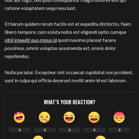
ratione voluptatem sequi nesciunt.
Et harum quidem rerum facilis est et expedita distinctio. Nam
libero tempore, cum soluta nobis est eligendi optio cumque
nihil impedit quo minus id
quod maxime placeat facere
possimus, omnis voluptas assumenda est, omnis dolor
repellendus.
Nulla pariatur. Excepteur sint occaecat cupidatat non proident,
sunt in culpa qui officia deserunt mollit anim id est laborum.
WHAT’S YOUR REACTION?
0
0
0
0
0