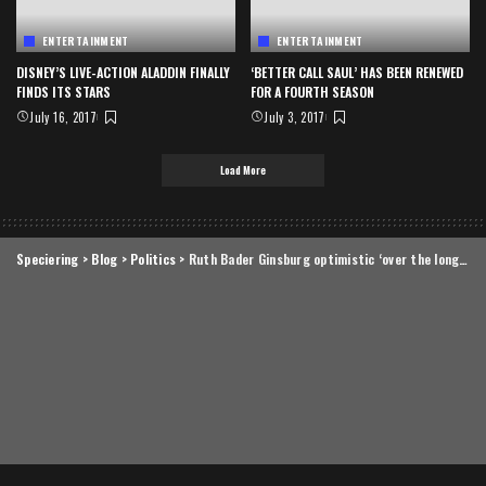
ENTERTAINMENT
ENTERTAINMENT
DISNEY’S LIVE-ACTION ALADDIN FINALLY
‘BETTER CALL SAUL’ HAS BEEN RENEWED
FINDS ITS STARS
FOR A FOURTH SEASON
July 16, 2017
July 3, 2017
Load More
Speciering
>
Blog
>
Politics
>
Ruth Bader Ginsburg optimistic ‘over the long haul’ for US