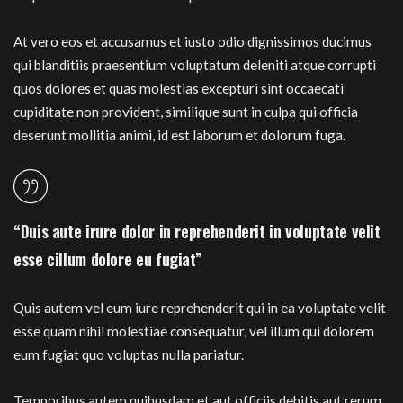
At vero eos et accusamus et iusto odio dignissimos ducimus
qui blanditiis praesentium voluptatum deleniti atque corrupti
quos dolores et quas molestias excepturi sint occaecati
cupiditate non provident, similique sunt in culpa qui officia
deserunt mollitia animi, id est laborum et dolorum fuga.
“Duis aute irure dolor in reprehenderit in voluptate velit
esse cillum dolore eu fugiat”
Quis autem vel eum iure reprehenderit qui in ea voluptate velit
esse quam nihil molestiae consequatur, vel illum qui dolorem
eum fugiat quo voluptas nulla pariatur.
Temporibus autem quibusdam et aut officiis debitis aut rerum