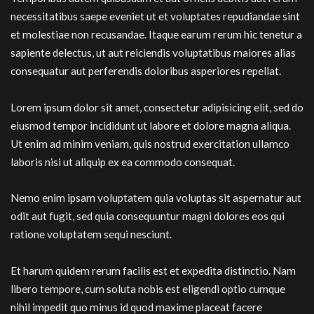
necessitatibus saepe eveniet ut et voluptates repudiandae sint
et molestiae non recusandae. Itaque earum rerum hic tenetur a
sapiente delectus, ut aut reiciendis voluptatibus maiores alias
consequatur aut perferendis doloribus asperiores repellat.
Lorem ipsum dolor sit amet, consectetur adipisicing elit, sed do
eiusmod tempor incididunt ut labore et dolore magna aliqua.
Ut enim ad minim veniam, quis nostrud exercitation ullamco
laboris nisi ut aliquip ex ea commodo consequat.
Nemo enim ipsam voluptatem quia voluptas sit aspernatur aut
odit aut fugit, sed quia consequuntur magni dolores eos qui
ratione voluptatem sequi nesciunt.
Et harum quidem rerum facilis est et expedita distinctio. Nam
libero tempore, cum soluta nobis est eligendi optio cumque
nihil impedit quo minus id quod maxime placeat facere