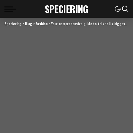
SPECIERING
Speciering
>
Blog
>
Fashion
>
Your comprehensive guide to this fall’s biggest trends