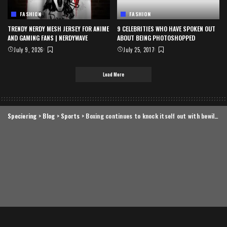
FASHION
FASHION
TRENDY NERDY MESH JERSEY FOR ANIME
9 CELEBRITIES WHO HAVE SPOKEN OUT
AND GAMING FANS | NERDYWAVE
ABOUT BEING PHOTOSHOPPED
July 9, 2026
July 25, 2017
Load More
Speciering
>
Blog
>
Sports
>
Boxing continues to knock itself out with bewildering, incorrect decisions