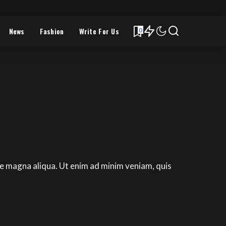
News
Fashion
Write For Us
0
re magna aliqua. Ut enim ad minim veniam, quis