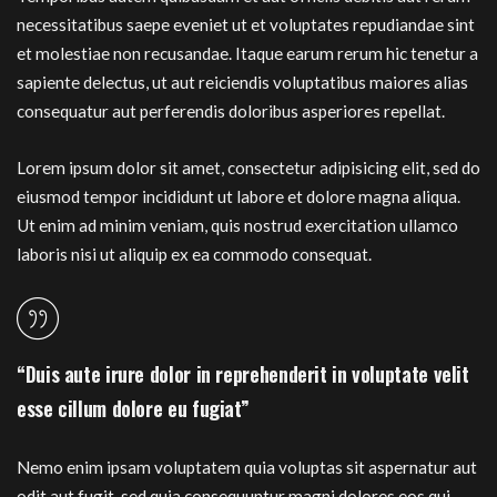
necessitatibus saepe eveniet ut et voluptates repudiandae sint
et molestiae non recusandae. Itaque earum rerum hic tenetur a
sapiente delectus, ut aut reiciendis voluptatibus maiores alias
consequatur aut perferendis doloribus asperiores repellat.
Lorem ipsum dolor sit amet, consectetur adipisicing elit, sed do
eiusmod tempor incididunt ut labore et dolore magna aliqua.
Ut enim ad minim veniam, quis nostrud exercitation ullamco
laboris nisi ut aliquip ex ea commodo consequat.
“Duis aute irure dolor in reprehenderit in voluptate velit
esse cillum dolore eu fugiat”
Nemo enim ipsam voluptatem quia voluptas sit aspernatur aut
odit aut fugit, sed quia consequuntur magni dolores eos qui