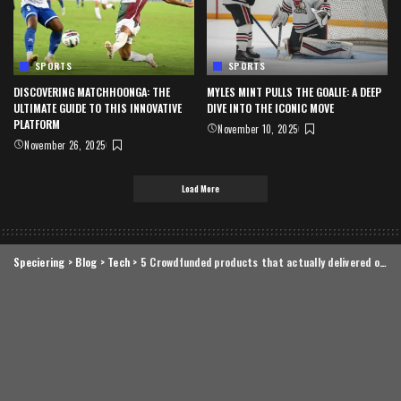
SPORTS
SPORTS
DISCOVERING MATCHHOONGA: THE
MYLES MINT PULLS THE GOALIE: A DEEP
ULTIMATE GUIDE TO THIS INNOVATIVE
DIVE INTO THE ICONIC MOVE
PLATFORM
November 10, 2025
November 26, 2025
Load More
Speciering
>
Blog
>
Tech
>
5 Crowdfunded products that actually delivered on the hype