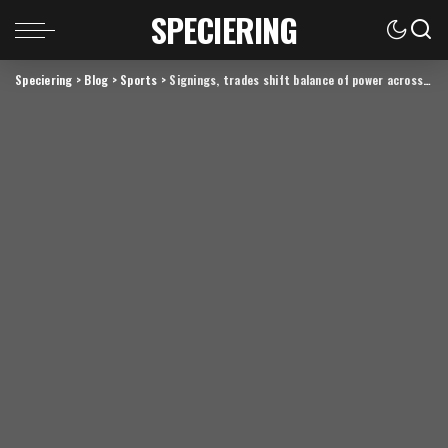
SPECIERING
Speciering
>
Blog
>
Sports
>
Signings, trades shift balance of power across the NHL