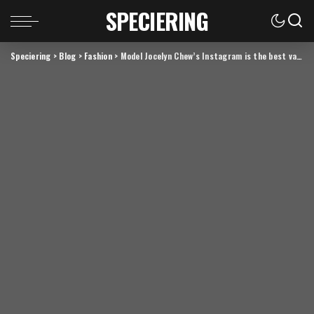
SPECIERING
Speciering
>
Blog
>
Fashion
>
Model Jocelyn Chew’s Instagram is the best vacation you’ve ever had