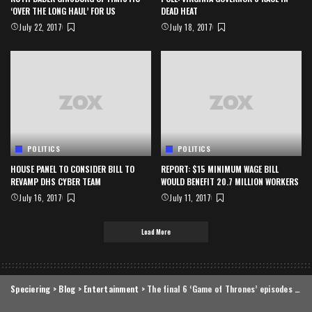
‘OVER THE LONG HAUL’ FOR US
DEAD HEAT
July 22, 2017
July 18, 2017
POLITICS
POLITICS
HOUSE PANEL TO CONSIDER BILL TO
REPORT: $15 MINIMUM WAGE BILL
REVAMP DHS CYBER TEAM
WOULD BENEFIT 20.7 MILLION WORKERS
July 16, 2017
July 11, 2017
Load More
Speciering
>
Blog
>
Entertainment
>
The final 6 ‘Game of Thrones’ episodes might feel like a full season