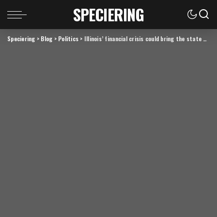
SPECIERING
Speciering
>
Blog
>
Politics
>
Illinois’ financial crisis could bring the state to a halt