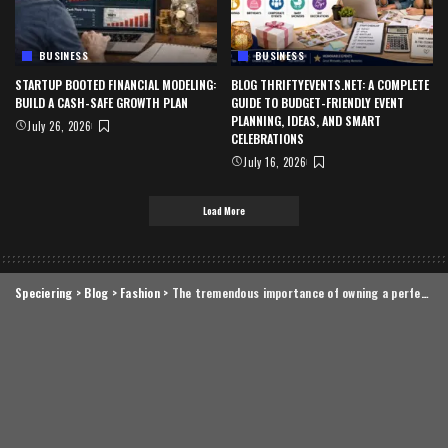
BUSINESS
BUSINESS
STARTUP BOOTED FINANCIAL MODELING:
BLOG THRIFTYEVENTS.NET: A COMPLETE
BUILD A CASH-SAFE GROWTH PLAN
GUIDE TO BUDGET-FRIENDLY EVENT
PLANNING, IDEAS, AND SMART
July 26, 2026
CELEBRATIONS
July 16, 2026
Load More
Speciering
>
Blog
>
Fashion
>
The tremendous importance of owning a perfect piece of clothing