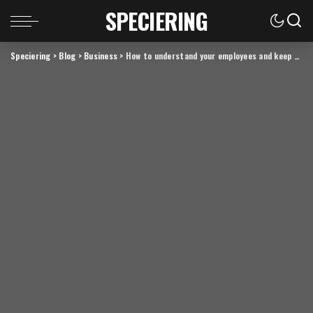
SPECIERING
Speciering
>
Blog
>
Business
>
How to understand your employees and keep them happy